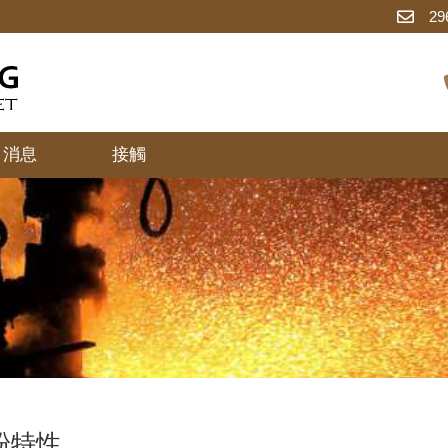
29
消息
接觸
粉特性