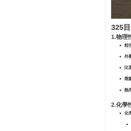
325
1.物理
粒
外
比
熔
熱
2.化學
化