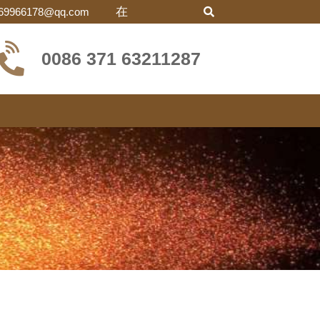
在
69966178@qq.com
0086 371 63211287