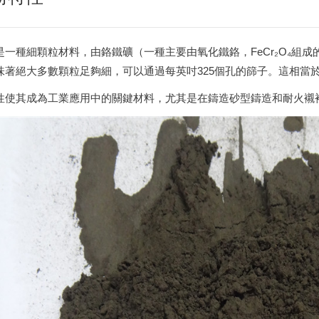
是一種細顆粒材料，由鉻鐵礦（一種主要由氧化鐵鉻，FeCr₂O₄組成
味著絕大多數顆粒足夠細，可以通過每英吋325個孔的篩子。這相當
性使其成為工業應用中的關鍵材料，尤其是在鑄造砂型鑄造和耐火襯