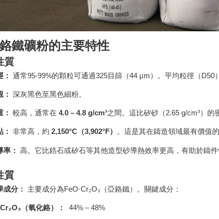
目鉻鐵礦粉的主要特性
性質
徑：
通常95-99%的顆粒可通過325目篩（44 µm）。平均粒徑（D50）
觀：
深灰黑色至黑色細粉。
重：
較高，通常在
4.0 – 4.8 g/cm³
之間。這比矽砂（2.65 g/cm³）
點：
非常高，約
2,150°C（3,902°F）
。這是其在鑄造領域最有價值
導率：
高。它比鋯石或矽石等其他造型砂導熱效率更高，有助於鑄件
性質
學成分：
主要成分為FeO·Cr₂O₃（亞鉻鐵）。關鍵成分：
Cr₂O₃（氧化鉻）：
44% – 48%