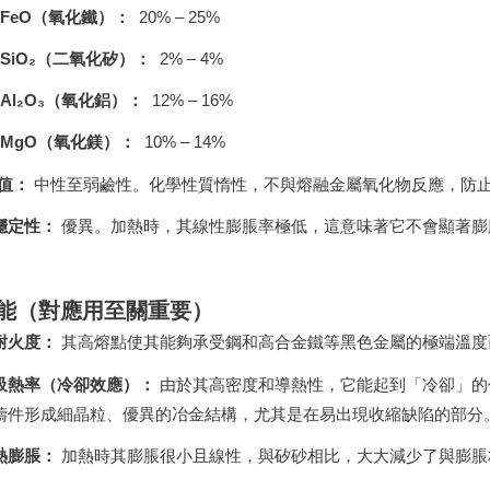
FeO（氧化鐵）：
20% – 25%
SiO₂（二氧化矽）：
2% – 4%
Al₂O₃（氧化鋁）：
12% – 16%
MgO（氧化鎂）：
10% – 14%
H值：
中性至弱鹼性。化學性質惰性，不與熔融金屬氧化物反應，防
穩定性：
優異。加熱時，其線性膨脹率極低，這意味著它不會顯著膨
。
熱性能（對應用至關重要）
耐火度：
其高熔點使其能夠承受鋼和高合金鐵等黑色金屬的極端溫度
吸熱率（冷卻效應）：
由於其高密度和導熱性，它能起到「冷卻」的
鑄件形成細晶粒、優異的冶金結構，尤其是在易出現收縮缺陷的部分
熱膨脹：
加熱時其膨脹很小且線性，與矽砂相比，大大減少了與膨脹