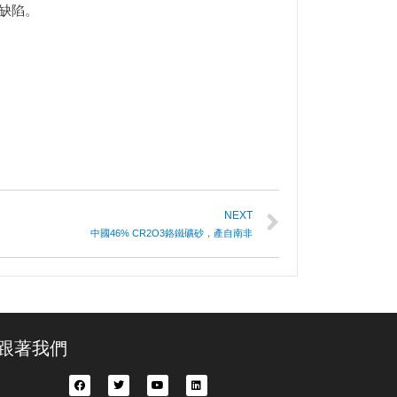
缺陷。
NEXT
中國46% CR2O3鉻鐵礦砂，產自南非
跟著我們