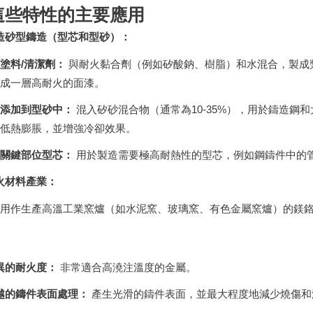
這些特性的主要應用
造砂型鑄造（型芯和型砂）：
塗料/清潔劑：
與耐火黏合劑（例如矽酸鈉、樹脂）和水混合，製成
成一層高耐火的面漆。
添加到型砂中：
混入矽砂混合物（通常為10-35%），用於鑄造鋼
低熱膨脹，並增強冷卻效果。
關鍵部位型芯：
用於製造需要極高耐熱性的型芯，例如鋼鑄件中的
火材料產業：
用作生產高溫工業窯爐（如水泥窯、玻璃窯、有色金屬窯爐）的鎂
異的耐火度：
非常適合高澆注溫度的金屬。
越的鑄件表面處理：
產生光滑的鑄件表面，並最大程度地減少燒傷和