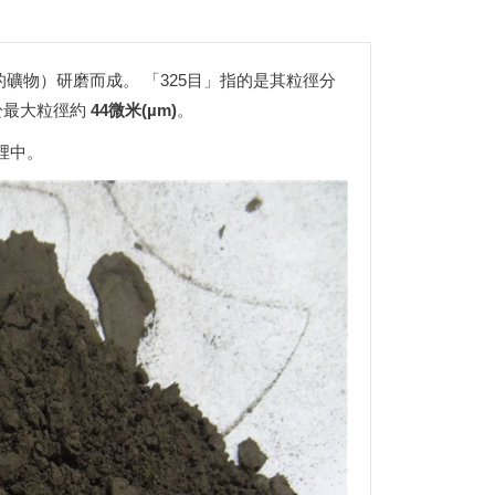
的礦物）研磨而成。 「325目」指的是其粒徑分
於最大粒徑約
44微米(µm)
。
裡中。