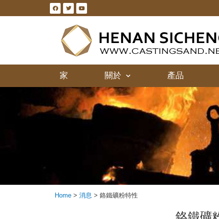
家
關於
產品
Home
>
消息
>
鉻鐵礦粉特性
鉻鐵礦