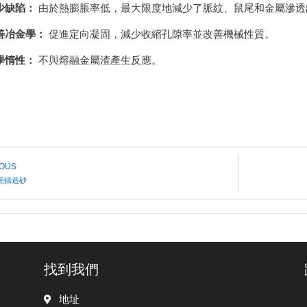
少缺陷：
由於熱膨脹率低，最大限度地減少了脈紋、鼠尾和金屬滲透
善冶金學：
促進定向凝固，減少收縮孔隙率並改善機械性質。
學惰性：
不與熔融金屬渣產生反應。
IOUS
瓷鑄造砂
找到我們
地址