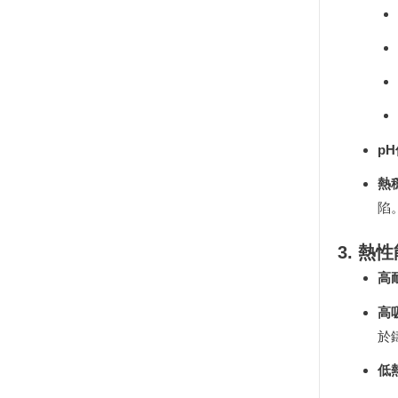
p
熱
陷
3. 
高
高
於
低