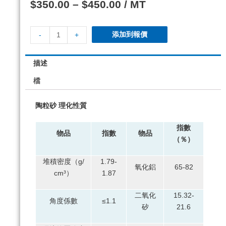
$
350.00
–
$
450.00
/ MT
添加到報價
-
+
描述
檔
陶粒砂 理化性質
指數
物品
指數
物品
（％）
堆積密度（g/
1.79-
氧化鋁
65-82
cm³）
1.87
二氧化
15.32-
角度係數
≤1.1
矽
21.6