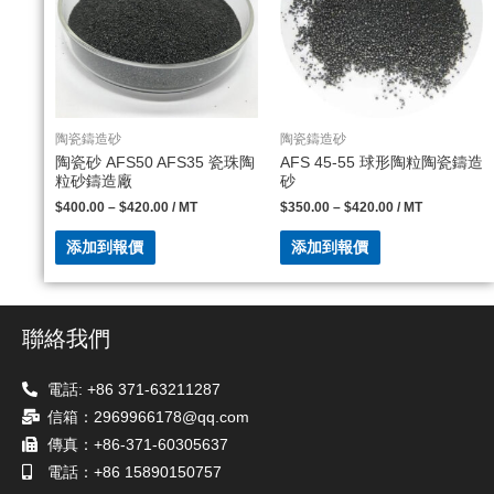
陶瓷鑄造砂
陶瓷鑄造砂
陶瓷砂 AFS50 AFS35 瓷珠陶
AFS 45-55 球形陶粒陶瓷鑄造
粒砂鑄造廠
砂
$
400.00
–
$
420.00
/ MT
$
350.00
–
$
420.00
/ MT
添加到報價
添加到報價
聯絡我們
電話: +86 371-63211287
信箱：2969966178@qq.com
傳真：+86-371-60305637
電話：+86 15890150757