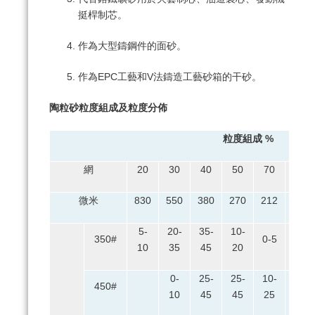
挺桿制芯。
作為大型鑄鋼件的面砂。
作為EPC工藝和V法鑄造工藝砂箱的干砂。
陶粒砂粒度組成及粒度分佈
粒度組成 %
網
20
30
40
50
70
100
微米
830
550
380
270
212
150
5-
20-
35-
10-
350#
0-5
10
35
45
20
0-
25-
25-
10-
450#
0-5
10
45
45
25