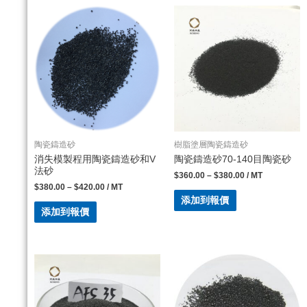
陶瓷鑄造砂
樹脂塗層陶瓷鑄造砂
消失模製程用陶瓷鑄造砂和V
陶瓷鑄造砂70-140目陶瓷砂
法砂
$
360.00
–
$
380.00
/ MT
$
380.00
–
$
420.00
/ MT
添加到報價
添加到報價