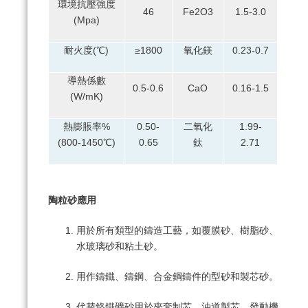
環境抗壓強度
46
Fe2O3
1.5-3.0
(Mpa)
耐火度(℃)
≥1800
氧化鎂
0.23-0.7
導熱係數
0.5-0.6
CaO
0.16-1.5
(W/mK)
熱膨脹率%
0.50-
二氧化
1.99-
(800-1450℃)
0.65
鈦
2.71
陶粒砂應用
用於所有類型的鑄造工藝，如覆膜砂、樹脂砂、
水玻璃砂和粘土砂。
用作鑄鐵、鑄鋼、合金鋼鑄件的型砂和製芯砂。
代替鉻鐵礦砂用於夾套制芯、油道製芯、發動機